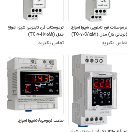
ترموستات فن تابلویی شیوا امواج
ترموستات فن تابلویی شیوا امواج
(نرمالی باز) مدل (TC-70C/15M1)
مدل (TC-70H/15M1)
تماس بگیرید
تماس بگیرید
ساعت نجومی6Aشیوا امواج
محافظ ولتاژ تک فاز دیجیتال شیوا