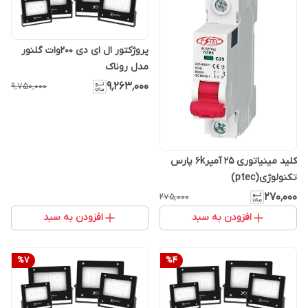
پروژکتور ال ای دی 200وات گلنور
مدل روناک
۹٬۲۶۳٬۰۰۰
۹٬۷۵۰٬۰۰۰
کلید مینیاتوری 25 آمپر۶k پارس
تکنولوژی(ptec)
۲۷۰٬۰۰۰
۲۷۵٬۰۰۰
افزودن به سبد
افزودن به سبد
%
7
%
4