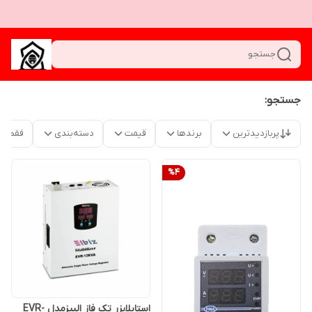
جستجو
جستجو:
پربازدیدترین
برندها
قیمت
دسته‌بندی
فقط م
%
4
استابلایزر تک فاز البیزمدل EVR-