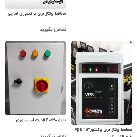
محافظ ولتاژ برق پا کنتوری فدایی
تماس بگیرید
تابلو ۳۰×۴۰ قدرت آسانسوری
محافظ ولتاژ برق پاکنتورvps_103
تماس بگیرید