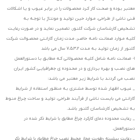
معتبـر بـوده و صحـت کار کـرد محصـولات را در برابـر عیـوب و یـا اشـکالات
فـنی نـاشی از طـراحی، مـوارد حیـن تولیـد و مونتـاژ بـا توجـه بـه
تشـخیص کارشناسـان شـرکت گلنـور، تضمیـن نمایـد و در صـورت رعایـت
کلیـه مـوارد ضمانـت نامـه حاضـر، مـدت زمـان گارانـتی محصـوالت شـرکت
گلنـور از زمـان تولیـد بـه مـدت ۷،۵،۳،۲ سال می باشد
1- ضمانـت نامـه شـامل کلیـه محصـولاتی کـه مطابـق بـا دسـتورالعمل
هـای نصـب و بهـره بـرداری و در محـدوده ی جغرافیایـی کشـور ایـران
نصـب می گردنـد بـا شـرایط زیـر معتبـر می باشـد:
_ عیـوب اظهـار شـده توسـط مشـتری بـه منظـور اسـتفاده از شـرایط
گارانـتی می بایسـت نـاشی از فرآینـد طـراحی، تولیـد و سـاخت چـراغ منـوط
بـه تشـخیص کارشناسـان گلنـور باشـد.
_ رعایت محدوده دمای کارکرد چراغ مطابق با شرایط ذکر شده در
دستورالعمل.
_ رعایت بیشینه رطوبت مجاز محیط نصب چراغ مطابق با شرایط ذکر