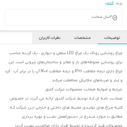
برند:
گلنور
۳سال ضمانت
توضیحات
مشخصات
نظرات کاربران
چراغ روشنایی روناک یک چراغ LED سقفی و دیواری ، یک گزینه مناسب
برای روشنایی محوطه‌های باز و معابر و ساختمان‌های بیرونی است. این
چراغ دارای درجه حفاظت IP66 و درجه حفاظت IK07 آن را در برابر آب ، گرد
و غبار و ضربه‌های مکانیکی محافظت میکند .
شرایط و ضوابط ضمانت محصوالت شرکت گلنور
ضمانـت نامـه ای کـه توسـط شـرکت گلنـور ارائـه می گـردد در خصـوص
کلیـه چـراغ هـای تولیـدی محیـط هـای داخـلی و خـارجی ایـن شـرکت کـه
مطابـق بـا مـوارد منـدرج در دسـتورالعمل نصـب و بهـره بـرداری
محصـولات قیـد گردیـده و توسـط افـراد دارای صالحیـت نصـب گـردد