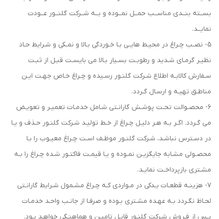
بســته بنــدی مناســب حمــل نمــوده و بــه شــرکت گلنــور عــودت
نمایــد.
5- نصـب چـراغ در محیـط هایـی بـا خـوردگی بـالا و نمـکی و شـرایط حـاد
نظیـر گرمـای شـدید و رطوبـت بسـیار بـالا می بایسـت قبـل از ثبـت
سـفارش کالابـه اطلاع شـرکت گلنـور رسـیده و چـراغ خـاص جهـت ایـن
مناطـق تهیـه و ارسـال گـردد.
6- محصـوالت تحـت پوشـش گارانـتی شـامل خدمـات تعمیـر و تعویـض
می گـردد. اگـر بـه هـر دلیـل چـراغ از خـط تولیـد شـرکت گلنـور حـذف و یـا
در دسـترس نباشـد، شـرکت گلنـور موظـف اسـت چـراغ معیـوب را بـا
محصـولی مشـابه جایگزیـن نمـوده و یـا قیمـت فاکتـور شـده چـراغ را بـه
مشـتری بازپرداخـت نمایـد.
7- هزینـه قطعـات یـدکی در مـواردی کـه چـراغ مشـمول شـرایط گارانـتی
لحـاظ نگـردد بـه عهـده مشـتری بـوده و صرفـا از جانـب واحـد خدمـات
پـس از فـروش شـرکت گلنـور قابـل تامیـن و هماهنـگی خواهـد بـود.