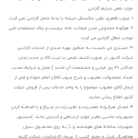
موارد نقض شرایط گارانتی
1- عیوب ظاهری نظیر: شکستگی شیشه یا بدنه شامل گارانتی نمی گردد.
2- هرگونه مخدوش شدن ضمانت نامه، برچسب و پلاک مشخصات فنی
موجب ابطال گارانتی می گردد.
3- مشـتری می بایسـت بـه منظـور بهـره منـدی از خدمـات گارانـتی
شـرکت گلنـور، در صـورت کشـف نقـص یـا عیـب کالا در مـدت زمـان
حداکثـر 30 روز خرابـی و مشـخصات آن ماننـد ) محـل و شـرایط نصـب،
تعـداد محصـوالت معیـوب و شـرح عیـوب کالا(را اعالم نموده و قبل از
ارسال کالای معیوب، موضوع را به واحد خدمات پس از فروش شرکت
گلنور اطلاع رسانی نمایند.
4- اعمــال هـرگــونه تعمیــرات و تغییـــرات در چـــراغ و یا اضـافــه کردن
تجـهیــزات جانبــی نظیــر موارد ارتبــاطی و کنــترلی مانند: )سنسـور،
تجهیـزات سـامانه هـای هوشـمند و...( بـه روی محـصــول بـدون
هماهنـگی قبـلی و مجـوز کتـبـی از ســوی کارشناسـان شـرکت گلنـور