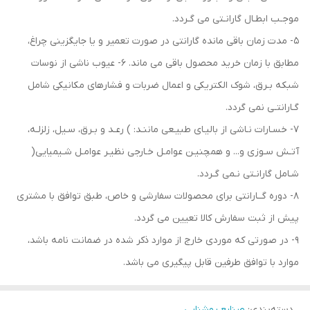
موجـب ابطـال گارانـتی می گـردد.
5- مدت زمان باقی مانده گارانتی در صورت تعمیر و یا جایگزینی چراغ،
مطابق با زمان خرید محصول باقی می ماند. 6- عیوب ناشی از نوسات
شبکه بـرق، شوک الکتریکی و اعمال ضربات و فشارهای مکانیکی شامل
گـارانتـی نمی گردد.
7- خسـارات نـاشی از بالیـای طبیـعی ماننـد: ) رعـد و بـرق، سـیل، زلزلـه،
آتـش سـوزی و... و همچنیـن عوامـل خـارجی نظیـر عوامـل شـیمیایی(
شـامل گارانـتی نـمی گـردد.
8- دوره گــارانتی برای محصولات سفارشی و خاص، طبق توافق با مشتری
پیش از ثبت سفارش کالا تعیین می گردد.
9- در صورتی که موردی خارج از موارد ذکر شده در ضمانت نامه باشد،
موارد با توافق طرفین قابل پیگیری می باشد.
دسته‌بندی
:
صنایع روشنایی