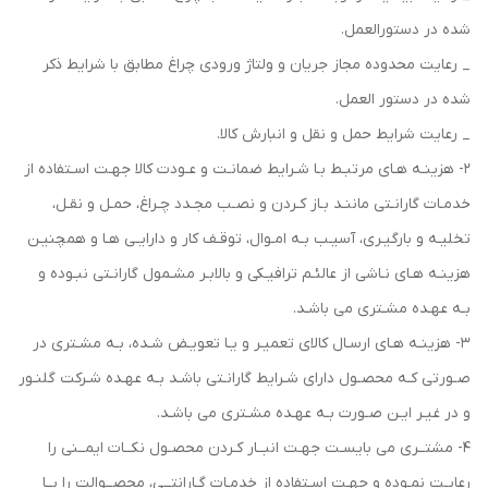
شده در دستورالعمل.
_ رعایت محدوده مجاز جریان و ولتاژ ورودی چراغ مطابق با شرایط ذکر
شده در دستور العمل.
_ رعایت شرایط حمل و نقل و انبارش کالا.
2- هزینـه هـای مرتبـط بـا شـرایط ضمانـت و عـودت کالا جهـت اسـتفاده از
خدمـات گارانـتی ماننـد بـاز کـردن و نصـب مجـدد چـراغ، حمـل و نقـل،
تخلیـه و بارگیـری، آسیـب بـه امـوال، توقـف کار و دارایـی هـا و همچنیـن
هزینـه هـای نـاشی از عالئـم ترافیـکی و بالابـر مشـمول گارانـتی نبـوده و
بـه عهـده مشـتری می باشـد.
3- هزینـه هـای ارسـال کالای تعمیـر و یـا تعویـض شـده، بـه مشـتری در
صـورتی کـه محصـول دارای شـرایط گارانـتی باشـد بـه عهـده شـرکت گلنـور
و در غیـر ایـن صـورت بـه عهـده مشـتری می باشـد.
4- مشتــری می بایسـت جهـت انبــار کـردن محصـول نکــات ایمــنی را
رعایـت نمـوده و جهـت اسـتفاده از خدمـات گـارانتــی، محصــوالت را بــا