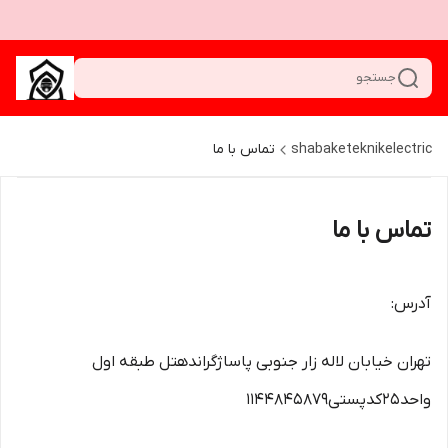
جستجو
shabaketeknikelectric
تماس با ما
تماس با ما
آدرس:
تهران خیابان لاله زار جنوبی پاساژگراندهتل طبقه اول
واحد25کدپستی1144845879