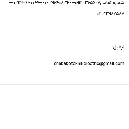
شماره تماس09122365627---09129640834---02133940049---
02133987587
ایمیل:
shabaketeknikelectric@gmail.com