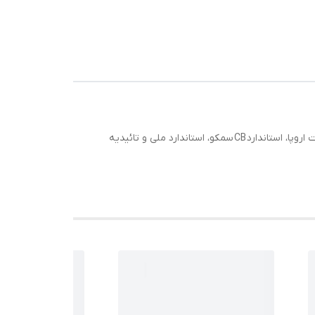
کلیه محصولات این کارخانه دارای تائیدیه های مختلف از موسسات معتبر داخلی و خارجی از جمله استاندارد ISO 9001، استاندارد CE کیفیت اروپا، استاندارد CB سمکو، استاندارد ملی و تائیدیه