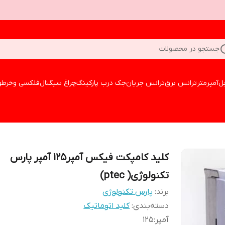
جستجو در محصولات
بل
آمپرمتر
ترانس برق
ترانس جریان
جک درب پارکینگ
چراغ سیگنال
فلکسی وخرطو
کلید کامپکت فیکس آمپر۱۲۵ آمپر پارس
تکنولوژی( ptec)
برند:
پارس تکنولوژی
دسته‌بندی
:
کلید اتوماتیک
آمپر
:
۱۲۵