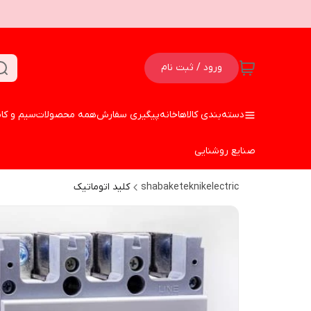
ورود / ثبت نام
دسته‌بندی کالاها
خانه
پیگیری سفارش
همه محصولات
سیم و کا
صنایع روشنایی
shabaketeknikelectric
کلید اتوماتیک