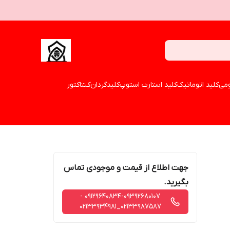
می
کلید اتوماتیک
کلید استارت استوپ
کلیدگردان
کنتاکتور
جهت اطلاع از قیمت و موجودی تماس
بگیرید.
09129640834-09392680107 -
02133987587_02133934981