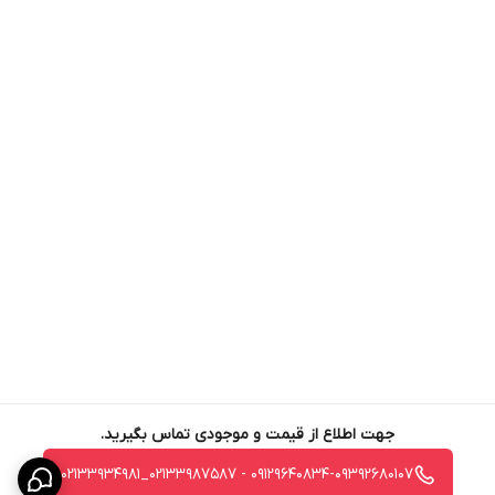
جهت اطلاع از قیمت و موجودی تماس بگیرید.
09129640834-09392680107 - 02133987587_02133934981