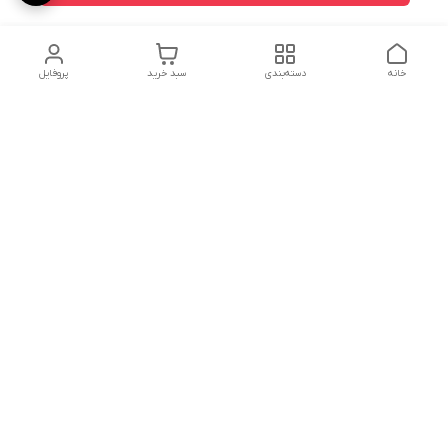
خانه
دسته‌بندی
سبد خرید
پروفایل
دسترسی سریع
استردادوجه
سیاست حریم خصوصی
تماس با ما
شکایات
درباره ما
قوانین و مقررات
شنبه تا چهارشنبه ازساعت8:30الی18:00