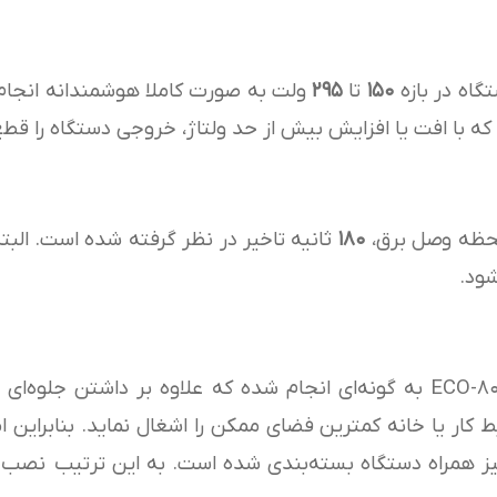
گاه در بازه
۱۵۰
تا
۲۹۵
ولت به صورت کاملا هوشمندانه انجام م
 با افت یا افزایش بیش از حد ولتاژ، خروجی دستگاه را قطع
لحظه وصل برق،
۱۸۰
ثانیه تاخیر در نظر گرفته شده است. البته ا
شود.
طراحی ظاهری ترانس اتوماتیک ECO-8000 FULL به گونه‌ای انجام شده که علاوه 
یط کار یا خانه کمترین فضای ممکن را اشغال نماید. بنابراین
ز همراه دستگاه بسته‌بندی شده است. به این ترتیب نصب دیو