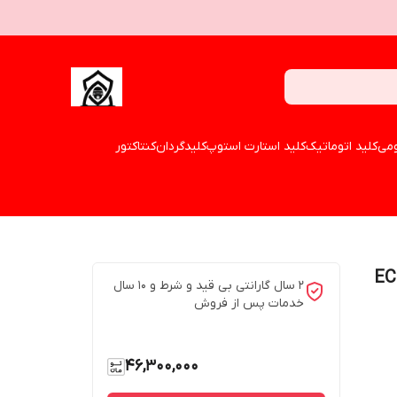
می
کلید اتوماتیک
کلید استارت استوپ
کلیدگردان
کنتاکتور
ECO-800
2 سال گارانتی بی قید و شرط و 10 سال
خدمات پس از فروش
46,300,000