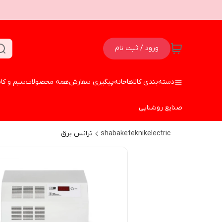
ورود / ثبت نام
دسته‌بندی کالاها
خانه
پیگیری سفارش
همه محصولات
سیم و کا
صنایع روشنایی
shabaketeknikelectric
ترانس برق