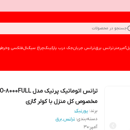
جستجو در محصولات
بل
آمپرمتر
ترانس برق
ترانس جریان
جک درب پارکینگ
چراغ سیگنال
فلکسی وخرطو
ترانس اتوماتیک پرنیک مدل 0FULL
مخصوص کل منزل با کولر گازی
برند:
پورنیک
دسته‌بندی
:
ترانس برق
آمپر
:
30