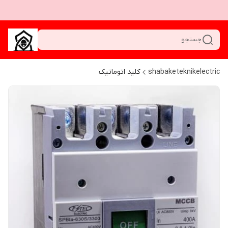
جستجو
shabaketeknikelectric
کلید اتوماتیک