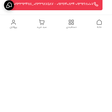
09129640834-09392680107 - 02133987587_02133934981
خانه
دسته‌بندی
سبد خرید
پروفایل
دسترسی سریع
استردادوجه
سیاست حریم خصوصی
تماس با ما
شکایات
درباره ما
قوانین و مقررات