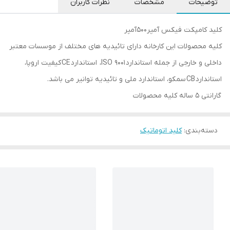
توضیحات
مشخصات
نظرات کاربران
کلید کامپکت فیکس آمپر500آمپر
کلیه محصولات این کارخانه دارای تائیدیه های مختلف از موسسات معتبر
داخلی و خارجی از جمله استاندارد ISO 9001، استاندارد CE کیفیت اروپا،
استاندارد CB سمکو، استاندارد ملی و تائیدیه توانیر می باشد.
گارانتی 5 ساله کلیه محصولات
دسته‌بندی
:
کلید اتوماتیک