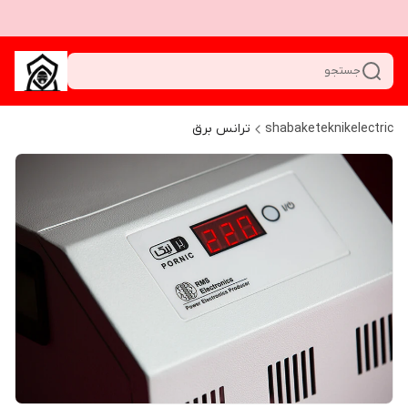
جستجو
shabaketeknikelectric
ترانس برق