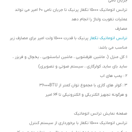
جریان نامی
ترانس اتوماتیک 15000 تکفاز پرنیک تا جریان نامی 60 امپر می تواند
عملیات تقویت ولتاژ را انجام دهد
مصارف
ترانس اتوماتیک تکفاز
پرنیک با قدرت 15000 ولت امپر برای مصارف زیر
مناسب می باشد:
1: کل منزل (، ماشین ظرفشویی ، ماشین لباسشویی ، یخچال و فریزر ،
ساید بای ساید، کولرگازی ، سیستم صوتی و تصویری)
2 : پمپ های اب
3 : کولر های گازی با مجموع توان کمتر از 36000BTU
و هرگونه تجهیز الکتریکی و الکترونیکی تا 64 امپر
صفحه نمایش ترانس اتوماتیک
ترانس اتوماتیک 15000 تکفاز با برخورداری از سیستم کنترل