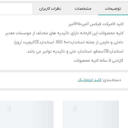
توضیحات
مشخصات
نظرات کاربران
کلید کامپکت فیکس آمپر1250آمپر
کلیه محصولات این کارخانه دارای تائیدیه های مختلف از موسسات معتبر
داخلی و خارجی از جمله استاندارد ISO 9001، استاندارد CE کیفیت اروپا،
استاندارد CB سمکو، استاندارد ملی و تائیدیه توانیر می باشد.
گارانتی 5 ساله کلیه محصولات
دسته‌بندی
:
کلید اتوماتیک