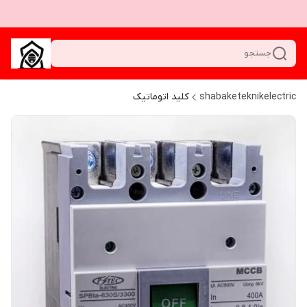
جستجو
shabaketeknikelectric
کلید اتوماتیک