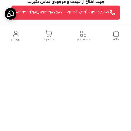
جهت اطلاع از قیمت و موجودی تماس بگیرید.
09129640834-09392680107 - 02133987587_02133934981
خانه
دسته‌بندی
سبد خرید
پروفایل
دسترسی سریع
استردادوجه
سیاست حریم خصوصی
تماس با ما
شکایات
درباره ما
قوانین و مقررات