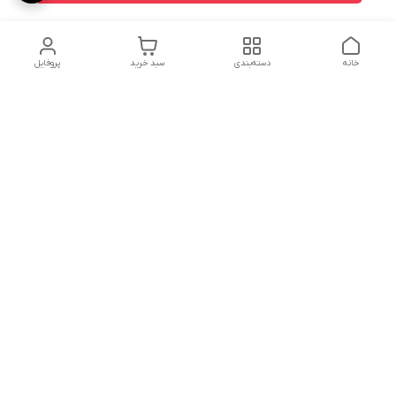
خانه
دسته‌بندی
سبد خرید
پروفایل
دسترسی سریع
استردادوجه
سیاست حریم خصوصی
تماس با ما
شکایات
درباره ما
قوانین و مقررات
شنبه تا چهارشنبه ازساعت8:30الی18:00