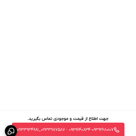
جهت اطلاع از قیمت و موجودی تماس بگیرید.
09129640834-09392680107 - 02133987587_02133934981