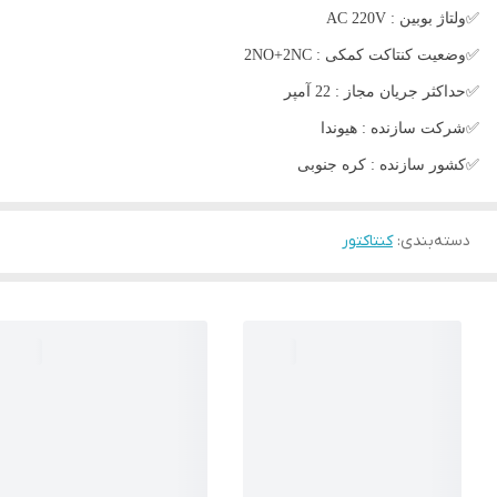
✅ولتاژ بوبین : AC 220V
✅وضعیت کنتاکت کمکی : 2NO+2NC
✅حداکثر جریان مجاز : 22 آمپر
✅شرکت سازنده : هیوندا
✅کشور سازنده : کره جنوبی
دسته‌بندی
:
کنتاکتور