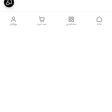
خانه
دسته‌بندی
سبد خرید
پروفایل
دسترسی سریع
استردادوجه
سیاست حریم خصوصی
تماس با ما
شکایات
درباره ما
قوانین و مقررات