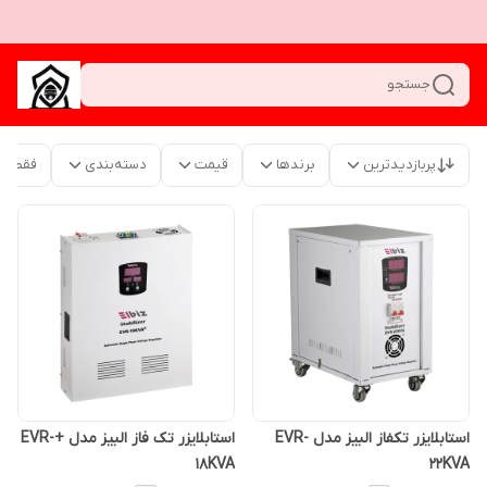
جستجو
پربازدیدترین
برندها
قیمت
دسته‌بندی
فقط م
استابلایزر تکفاز البیز مدل EVR-
استابلایزر تک فاز البیز مدل +EVR-
18KVA
22KVA