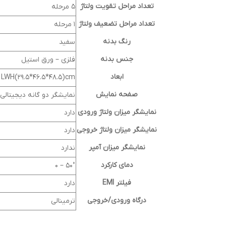
تعداد مراحل تقویت ولتاژ
5 مرحله
تعداد مراحل تضعیف ولتاژ
1 مرحله
رنگ بدنه
سفید
جنس بدنه
فلزی – ورق استیل
ابعاد
LWH(29.5*46.5*48.5)cm
صفحه نمایش
نمایشگر دو گانه دیجیتالی
نمایشگر میزان ولتاژ ورودی
دارد
نمایشگر میزان ولتاژ خروجی
دارد
نمایشگر میزان آمپر
ندارد
دمای کارکرد
50° – 0
فیلتر EMI
دارد
درگاه ورودی/خروجی
ترمینالی