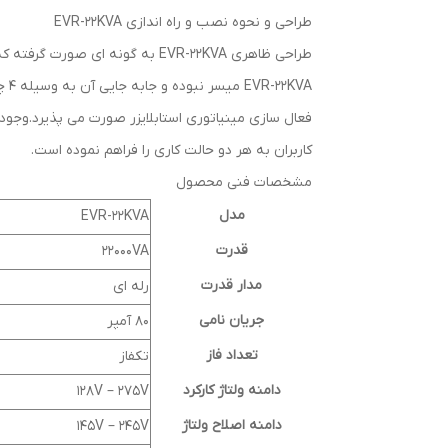
طراحی و نحوه نصب و راه اندازی EVR-22KVA
طراحی ظاهری EVR-22KVA به گونه
فعال سازی مینیاتوری استابلایزر صورت می پذیرد.وجود 
کاربران به هر دو حالت کاری را فراهم نموده است.
مشخصات فنی محصول
مدل
EVR-22KVA
قدرت
22000VA
مدار قدرت
رله ای
جریان نامی
80 آمپر
تعداد فاز
تکفاز
دامنه ولتاژ کارکرد
128V – 275V
دامنه اصلاح ولتاژ
145V – 245V