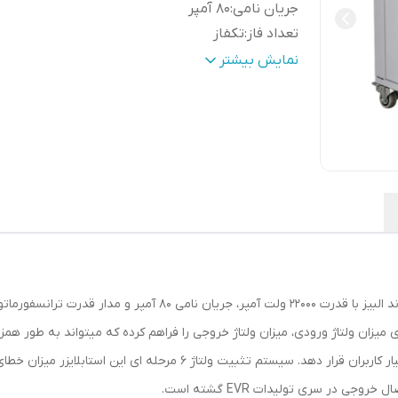
جریان نامی
:
80 آمپر
تعداد فاز
:
تکفاز
دامنه ولتاژ کارکرد
:
128V – 275V
نمایش بیشتر
دامنه اصلاح ولتاژ
:
145V – 245V
تعداد مراحل تقویت ولتاژ
:
5 مرحله
تعداد مراحل تضعیف ولتاژ
:
1 مرحله
رنگ بدنه
:
سفید
جنس بدنه
:
فلزی – ورق استیل
ابعاد
:
LWH(29.5*46.5*48.5)cm
صفحه نمایش
:
نمایشگر دو گانه دیجیتالی
نمایشگر میزان ولتاژ ورودی
:
دارد
نمایشگر میزان ولتاژ خروجی
:
دارد
استابلایزر تک فاز البیز مدل EVR-22KVAاز سری EVR برند البیز با قدرت
نمایشگر میزان آمپر
:
ندارد
دمای کارکرد
:
50° – 0
ن نمایش پارامتر های میزان ولتاژ ورودی، میزان ولتاژ خروجی را فراهم کرده که میتواند به
فیلتر EMI
:
دارد
درگاه ورودی/خروجی
:
ترمینالی
 در سری تولیدات EVR گشته است.