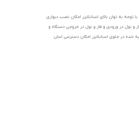
د و با توجه به توان بالای استابلایزر امکان نصب دیواری
جایی آن به وسیله 4 چرخ زیر استابلایزر میسر شده است.طریقه نصب و راه اندازی EVR-22 با نصب فاز و نول در ورودی و فاز و نول در خروجی دستگاه و
یه شده در جلوی استابلایزر امکان دسترسی اسان