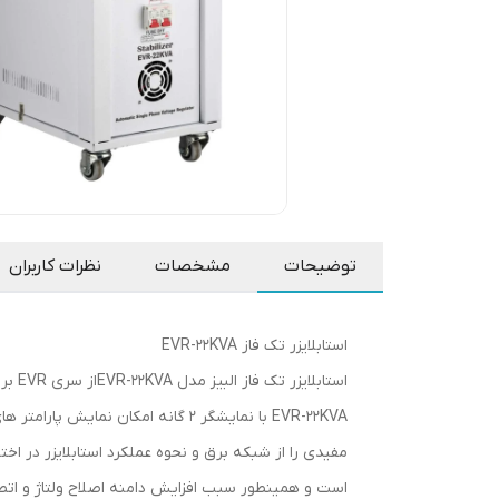
توضیحات
مشخصات
نظرات کاربران
استابلایزر تک فاز EVR-22KVA
EVR-22KVA با نمایشگر 2 گانه امکا
است و همینطور سبب افزایش دامنه اصلاح ولتاژ و اتصال خروجی