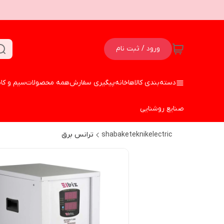
ورود / ثبت نام
دسته‌بندی کالاها
خانه
پیگیری سفارش
همه محصولات
سیم و کا
صنایع روشنایی
shabaketeknikelectric
ترانس برق