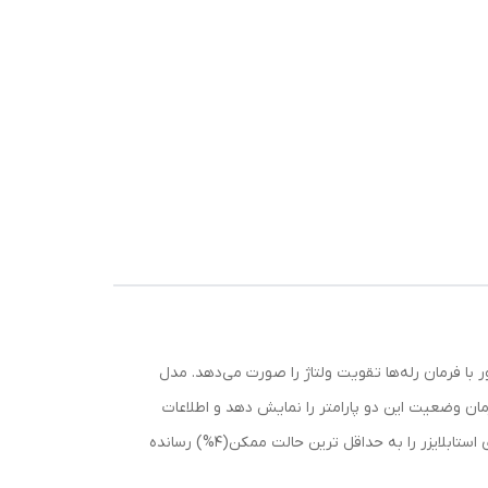
 22000 ولت آمپر، جریان نامی 80 آمپر و مدار قدرت ترانسفورماتور با فرمان رله‌ها تقویت ولتاژ را صورت می‌دهد. مدل
 طور همزمان وضعیت این دو پارامتر را نمایش دهد و اطلاعات
مفیدی را از شبکه برق و نحوه عملکرد استابلایزر در اختیار کاربران قرار دهد. سیستم تثبیت ولتاژ ۶ مرحله ای این استابلایزر میزان خطای استابلایزر را به حداقل ترین حالت ممکن(4%) رسانده