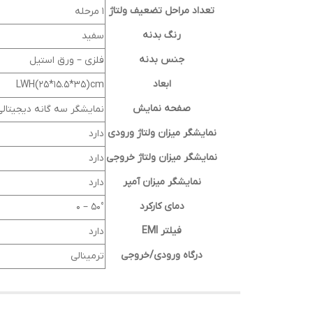
تعداد مراحل تضعیف ولتاژ
1 مرحله
رنگ بدنه
سفید
جنس بدنه
فلزی – ورق استیل
ابعاد
LWH(25*15.5*35)cm
صفحه نمایش
نمایشگر سه گانه دیجیتالی
نمایشگر میزان ولتاژ ورودی
دارد
نمایشگر میزان ولتاژ خروجی
دارد
نمایشگر میزان آمپر
دارد
دمای کارکرد
50° – 0
فیلتر EMI
دارد
درگاه ورودی/خروجی
ترمینالی