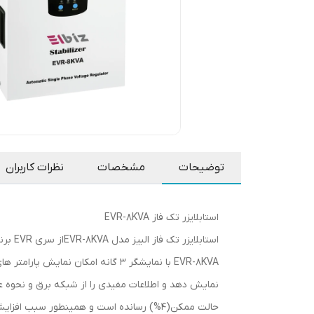
توضیحات
مشخصات
نظرات کاربران
استابلایزر تک فاز EVR-8KVA
EVR-8KVA با نمایشگر 3 گانه امکان
حالت ممکن(4%) رسانده است و همینطور سبب افزایش دامنه اصلاح ولتاژ و اتصال خروجی در سری تولیدات EVR گشته است.