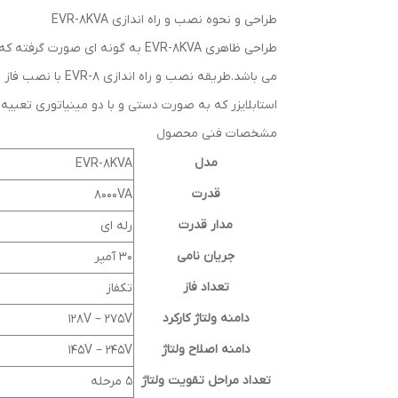
طراحی و نحوه نصب و راه اندازی EVR-8KVA
طراحی ظاهری EVR-8KVA به گونه
می باشد.طریقه ن
استابلایزر که به صورت دستی و با دو مینیاتوری تعبیه 
مشخصات فنی محصول
مدل
EVR-8KVA
قدرت
8000VA
مدار قدرت
رله ای
جریان نامی
30 آمپر
تعداد فاز
تکفاز
دامنه ولتاژ کارکرد
128V – 275V
دامنه اصلاح ولتاژ
145V – 245V
تعداد مراحل تقویت ولتاژ
5 مرحله