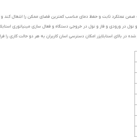
توان کار با موتور برق
:
دارد
ضمانت
:
18ماه
 ای صورت گرفته که ضمن عملکرد ثابت و حفظ دمای مناسب کمترین فضای ممکن را اشغال
صب و راه اندازی EVR-8 با نصب فاز و نول در ورودی و فاز و نول در خروجی دستگاه و فعال سازی مین
شده در بالای استابلایزر امکان دسترسی اسان کاربران به هر دو حالت کاری را ف