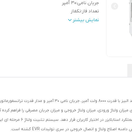
جریان نامی
:
30 آمپر
تعداد فاز
:
تکفاز
دامنه ولتاژ کارکرد
:
128V – 275V
نمایش بیشتر
دامنه اصلاح ولتاژ
:
145V – 245V
تعداد مراحل تقویت ولتاژ
:
5 مرحله
تعداد مراحل تضعیف ولتاژ
:
1 مرحله
رنگ بدنه
:
سفید
جنس بدنه
:
فلزی – ورق استیل
ابعاد
:
LWH(25*15.5*35)cm
صفحه نمایش
:
نمایشگر سه گانه دیجیتالی
نمایشگر میزان ولتاژ ورودی
:
دارد
نمایشگر میزان ولتاژ خروجی
:
دارد
استابلایزر تک فاز البیز مدل EVR-8KVAاز سری EVR برند البیز با قدرت 0
نمایشگر میزان آمپر
:
دارد
دمای کارکرد
:
50° – 0
 نمایش پارامتر های میزان ولتاژ ورودی، میزان ولتاژ خروجی و میزان جریان مصرفی را فراه
فیلتر EMI
:
دارد
نمایش دهد و اطلاعات مفیدی را از شب
درگاه ورودی/خروجی
:
ترمینالی