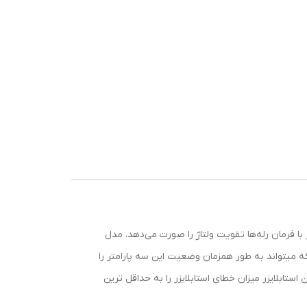
800 ولت آمپر، جریان نامی 30 آمپر و مدار قدرت ترانسفورماتور با فرمان رله‌ها تقویت ولتاژ را صورت می‌دهد. مدل
م کرده که میتواند به طور همزمان وضعیت این سه پارامتر را
که برق و نحوه عملکرد استابلایزر در اختیار کاربران قرار دهد. سیستم تثبیت ولتاژ ۶ مرحله ای این استابلایزر میزان خطای استابلایزر را به حداقل ترین