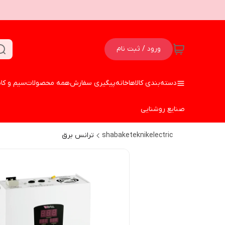
ورود / ثبت نام
دسته‌بندی کالاها
خانه
پیگیری سفارش
همه محصولات
سیم و کا
صنایع روشنایی
shabaketeknikelectric
ترانس برق