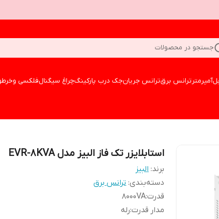
جستجو در محصولات
بل
آمپرمتر
ترانس برق
ترانس جریان
جک درب پارکینگ
چراغ سیگنال
فلکسی وخرطو
استابلایزر تک فاز البیز مدل EVR-8KVA
برند:
البیز
دسته‌بندی
:
ترانس برق
قدرت
:
8000VA
مدار قدرت
:
رله