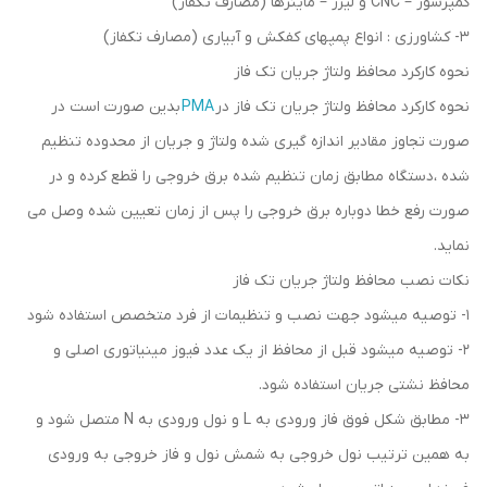
کمپرسور – CNC و لیزر – ماینرها (مصارف تکفاز)
3- کشاورزی : انواع پمپهای کفکش و آبیاری (مصارف تکفاز)
نحوه کارکرد محافظ ولتاژ جریان تک فاز
نحوه کارکرد محافظ ولتاژ جریان تک فاز در
PMA
بدین صورت است در
صورت تجاوز مقادیر اندازه گیری شده ولتاژ و جریان از محدوده تنظیم
شده ،دستگاه مطابق زمان تنظیم شده برق خروجی را قطع کرده و در
صورت رفع خطا دوباره برق خروجی را پس از زمان تعیین شده وصل می
نماید.
نکات نصب محافظ ولتاژ جریان تک فاز
1- توصیه میشود جهت نصب و تنظیمات از فرد متخصص استفاده شود
2- توصیه میشود قبل از محافظ از یک عدد فیوز مینیاتوری اصلی و
محافظ نشتی جریان استفاده شود.
3- مطابق شکل فوق فاز ورودی به L و نول ورودی به N متصل شود و
به همین ترتیب نول خروجی به شمش نول و فاز خروجی به ورودی