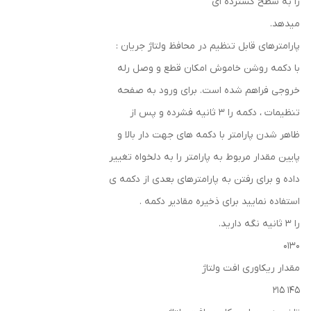
را به سطح گسترده ای
میدهد.
پارامترهای قابل تنظیم در محافظ ولتاژ جریان :
با دکمه روشن خاموش امکان قطع و وصل رله
خروجی فراهم شده است. برای ورود به صفحه
تنظیمات ، دکمه را ۳ ثانیه فشرده و پس از
ظاهر شدن پارامتر با دکمه های جهت دار بالا و
پایین مقدار مربوط به پارامتر را به دلخواه تغییر
داده و برای رفتن به پارامترهای بعدی از دکمه ی
استفاده نمایید برای ذخیره مقادیر دکمه .
را ۳ ثانیه نگه دارید.
0130
مقدار ریکاوری افت ولتاژ
145 215