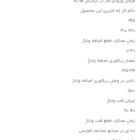
فرمان ورودی فاز در ترمینال ها به
دائم کار که کاربری این محصول
245
230 300
زمان عملکرد قطع اضافه ولتاژ
01-30
مقدار ریکاوری اضافه ولتاژ
225-299
تاخیر در وصل ریکاوری اضافه ولتاژ
1500
میزان افت ولتاژ
140 210
زمان عملکرد قطع افت ولتاژ
ده ای در صنایع مختلف افزایش