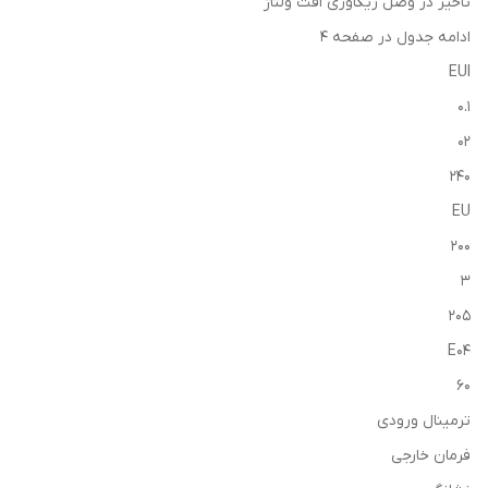
تاخیر در وصل ریکاوری افت ولتاژ
ادامه جدول در صفحه 4
EUI
0.1
02
240
EU
200
3
205
E04
60
ترمینال ورودی
فرمان خارجی