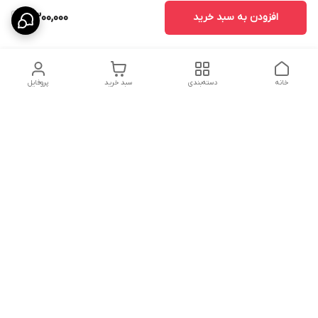
افزودن به سبد خرید
2,300,000
خانه
دسته‌بندی
سبد خرید
پروفایل
دسترسی سریع
استردادوجه
سیاست حریم خصوصی
تماس با ما
شکایات
درباره ما
قوانین و مقررات