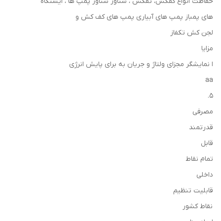
حفاظت انواع کفکش، تفکش ، شناور شناور پمپ ها ، ایستگاه
های پمباز پمپ های آبیاری پمپ های کف کش و
لجن کش تکفاز
مزايا
ا نمایشگر مجزای ولتاژ و جریان به برای پایش انرژی
aa
5.
مصرفی
قدرتمند
قابل
تمام نقاط
داخلی
قابلیت تنظیم
نقاط کشور