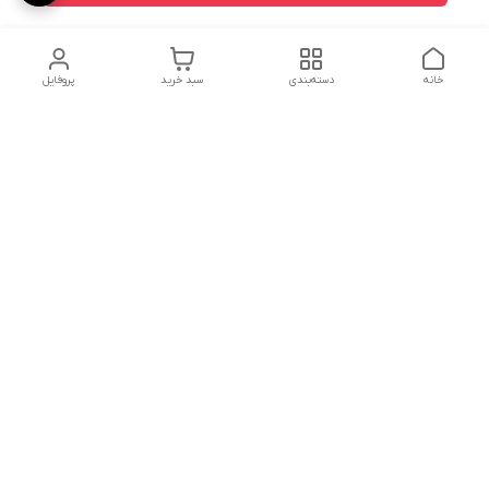
خانه
دسته‌بندی
سبد خرید
پروفایل
دسترسی سریع
استردادوجه
سیاست حریم خصوصی
تماس با ما
شکایات
درباره ما
قوانین و مقررات
شنبه تا چهارشنبه ازساعت8:30الی18:00