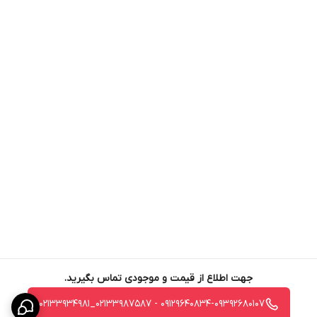
جهت اطلاع از قیمت و موجودی تماس بگیرید.
09129640834-09392680107 - 02133987587_02133934981