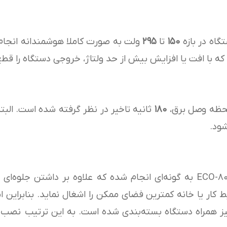
گاه در بازه
۱۵۰
تا
۲۹۵
ولت به صورت کاملا هوشمندانه انجام م
 با افت یا افزایش بیش از حد ولتاژ، خروجی دستگاه را قطع
لحظه وصل برق،
۱۸۰
ثانیه تاخیر در نظر گرفته شده است. البته ا
شود.
طراحی ظاهری ترانس اتوماتیک ECO-8000 FULL به گونه‌ای انجام شده که علاوه 
یط کار یا خانه کمترین فضای ممکن را اشغال نماید. بنابراین
ز همراه دستگاه بسته‌بندی شده است. به این ترتیب نصب دیو