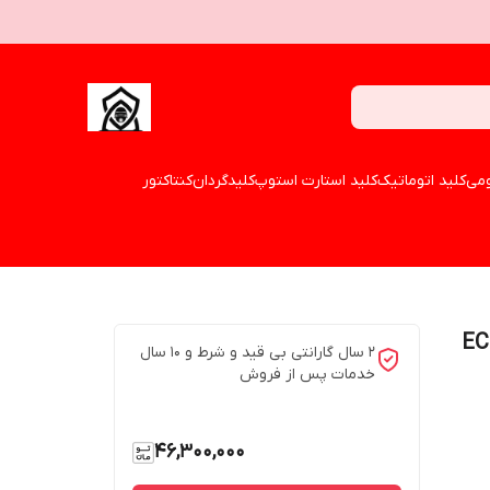
می
کلید اتوماتیک
کلید استارت استوپ
کلیدگردان
کنتاکتور
ECO-800
2 سال گارانتی بی قید و شرط و 10 سال
خدمات پس از فروش
46,300,000