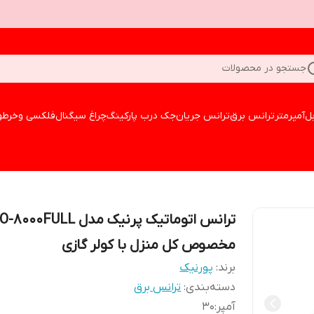
جستجو در محصولات
بل
آمپرمتر
ترانس برق
ترانس جریان
جک درب پارکینگ
چراغ سیگنال
فلکسی وخرطو
ترانس اتوماتیک پرنیک مدل 0FULL
مخصوص کل منزل با کولر گازی
برند:
پورنیک
دسته‌بندی
:
ترانس برق
آمپر
:
30