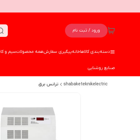
ورود / ثبت نام
دسته‌بندی کالاها
خانه
پیگیری سفارش
همه محصولات
سیم و کا
صنایع روشنایی
shabaketeknikelectric
ترانس برق