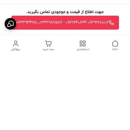
جهت اطلاع از قیمت و موجودی تماس بگیرید.
09129640834-09392680107 - 02133987587_02133934981
خانه
دسته‌بندی
سبد خرید
پروفایل
دسترسی سریع
استردادوجه
سیاست حریم خصوصی
تماس با ما
شکایات