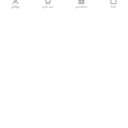
خانه
دسته‌بندی
سبد خرید
پروفایل
دسترسی سریع
استردادوجه
سیاست حریم خصوصی
تماس با ما
شکایات
درباره ما
قوانین و مقررات
شنبه تا چهارشنبه ازساعت8:30الی18:00
پنج شنبه 8:30الی14:00
شماره تماس
09129640834-09392680107 -