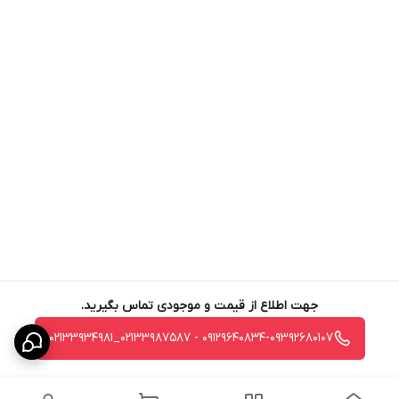
جهت اطلاع از قیمت و موجودی تماس بگیرید.
09129640834-09392680107 - 02133987587_02133934981