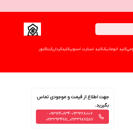
می
کلید اتوماتیک
کلید استارت استوپ
کلیدگردان
کنتاکتور
جهت اطلاع از قیمت و موجودی تماس
بگیرید.
09129640834-09392680107 -
02133987587_02133934981