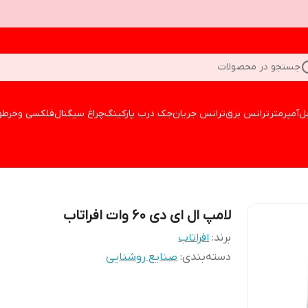
جستجو در محصولات
بل
آمپرمتر
ترانس برق
ترانس جریان
جک درب پارکینگ
چراغ سیگنال
فلکسی وخرطو
لامپ ال ای دی 60 وات افراتاب
برند:
افراتاب
دسته‌بندی
:
صنایع روشنایی