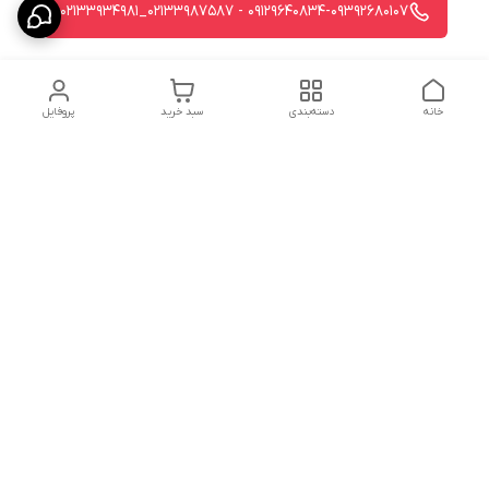
09129640834-09392680107 - 02133987587_02133934981
خانه
دسته‌بندی
سبد خرید
پروفایل
دسترسی سریع
استردادوجه
سیاست حریم خصوصی
تماس با ما
شکایات
درباره ما
قوانین و مقررات