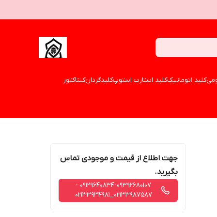
می
کلید اتوماتیک
کلید استارت استوپ
کلیدگردان
کنتاکتور
جهت اطلاع از قیمت و موجودی تماس
بگیرید.
09129640834-09392680107 -
02133987587_02133934981