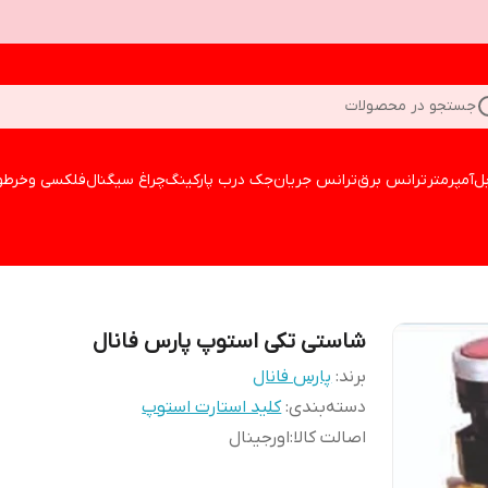
جستجو در محصولات
بل
آمپرمتر
ترانس برق
ترانس جریان
جک درب پارکینگ
چراغ سیگنال
فلکسی وخرطو
شاستی تکی استوپ پارس فانال
برند:
پارس فانال
دسته‌بندی
:
کلید استارت استوپ
اصالت کالا
:
اورجینال