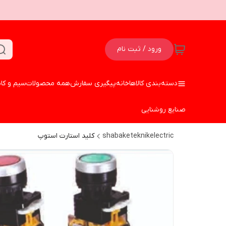
ورود / ثبت نام
دسته‌بندی کالاها
خانه
پیگیری سفارش
همه محصولات
سیم و کا
صنایع روشنایی
shabaketeknikelectric
کلید استارت استوپ