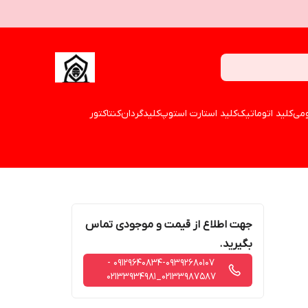
می
کلید اتوماتیک
کلید استارت استوپ
کلیدگردان
کنتاکتور
جهت اطلاع از قیمت و موجودی تماس
بگیرید.
09129640834-09392680107 -
02133987587_02133934981