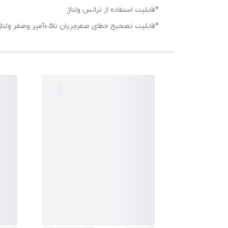
*قابلیت استفاده از ترانس ولتاژ
*قابلیت تصحیح خطای صفرجریان تا0.5آمپر وصفر ولتاژ تا9ولت