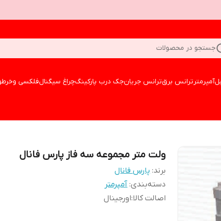
جستجو در محصولات
بل
آمپرمتر
ترانس برق
ترانس جریان
جک درب پارکینگ
چراغ سیگنال
فلکسی وخرطو
ولت متر مجموعه سه فاز پارس فانال
برند:
پارس فانال
دسته‌بندی
:
آمپرمتر
اصالت کالا
:
اورجینال