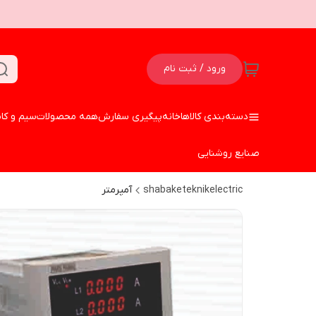
ورود / ثبت نام
دسته‌بندی کالاها
خانه
پیگیری سفارش
همه محصولات
سیم و کا
صنایع روشنایی
shabaketeknikelectric
آمپرمتر