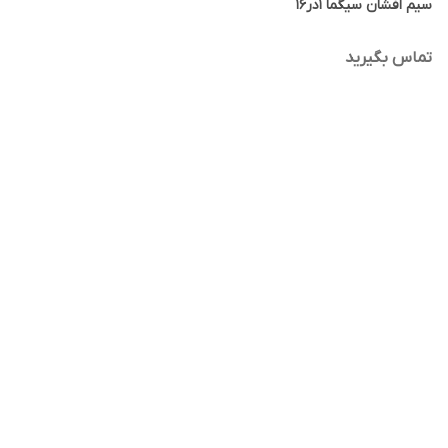
سیم افشان سیگما ۱در16
تماس بگیرید